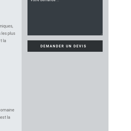
hniques,
 les plus
t la
 domaine
est la