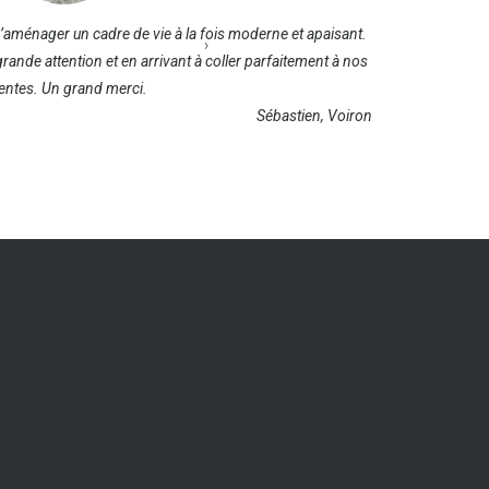
d’aménager un cadre de vie à la fois moderne et apaisant.
J’aime
›
 grande attention et en arrivant à coller parfaitement à nos
atmosphèr
tentes. Un grand merci.
Sébastien, Voiron