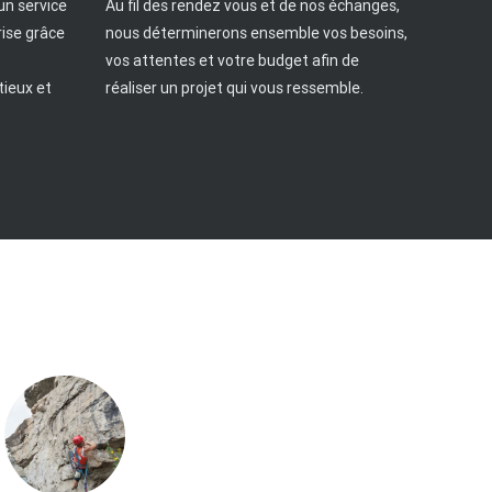
un service
Au fil des rendez vous et de nos échanges,
rise grâce
nous déterminerons ensemble vos besoins,
vos attentes et votre budget afin de
tieux et
réaliser un projet qui vous ressemble.