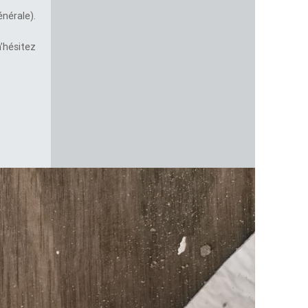
énérale).
n’hésitez