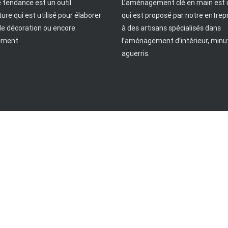
 tendance est un outil
L’aménagement clé en main est 
ture qui est utilisé pour élaborer
qui est proposé par notre entrep
de décoration ou encore
à des artisans spécialisés dans
ement.
l’aménagement d’intérieur, minu
aguerris.