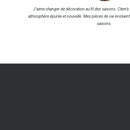
paisant.
J’aime changer de décoration au fil des saisons. Clem’s i
‹
nt à nos
atmosphère épurée et nouvelle. Mes pièces de vie évoluen
saisons.
, Voiron