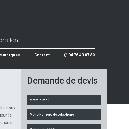
s marques
Contact
04 76 40 07 89
Demande de devis
ela, nous
eur, la
nfondus,