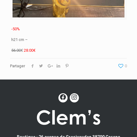
-50%
h21 cm –
56.00
€
28.00€
Partager
0
Boutique : 26 avenue de Gresivaudan 38700 Corenc